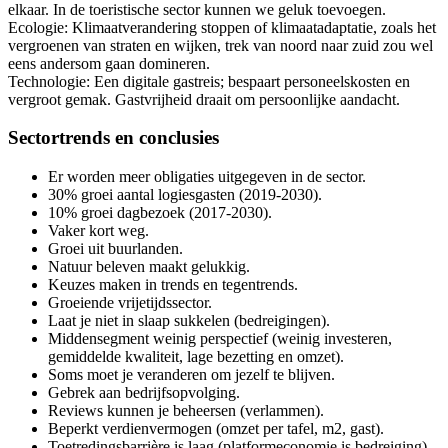
elkaar. In de toeristische sector kunnen we geluk toevoegen.
Ecologie: Klimaatverandering stoppen of klimaatadaptatie, zoals het
vergroenen van straten en wijken, trek van noord naar zuid zou wel
eens andersom gaan domineren.
Technologie: Een digitale gastreis; bespaart personeelskosten en
vergroot gemak. Gastvrijheid draait om persoonlijke aandacht.
Sectortrends en conclusies
Er worden meer obligaties uitgegeven in de sector.
30% groei aantal logiesgasten (2019-2030).
10% groei dagbezoek (2017-2030).
Vaker kort weg.
Groei uit buurlanden.
Natuur beleven maakt gelukkig.
Keuzes maken in trends en tegentrends.
Groeiende vrijetijdssector.
Laat je niet in slaap sukkelen (bedreigingen).
Middensegment weinig perspectief (weinig investeren,
gemiddelde kwaliteit, lage bezetting en omzet).
Soms moet je veranderen om jezelf te blijven.
Gebrek aan bedrijfsopvolging.
Reviews kunnen je beheersen (verlammen).
Beperkt verdienvermogen (omzet per tafel, m2, gast).
Toetredingsbarrière is laag (platformeconomie is bedreiging).