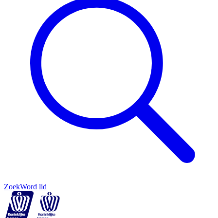
Zoek
Word lid