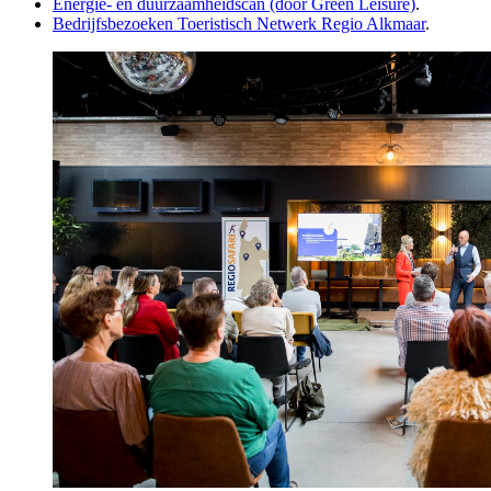
Energie- en duurzaamheidscan (door Green Leisure)
.
Bedrijfsbezoeken Toeristisch Netwerk Regio Alkmaar
.