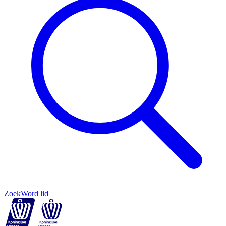
Zoek
Word lid