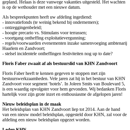
gepland. Helaas is deze vanwege vakanties uitgesteld. Het wachten
is op de wethouder met een nieuwe datum.
Als bespreekpunten heeft uw afdeling ingediend:
- innovatiefonds (te weinig bekend bij ondernemers);
- ontzeggingenbeleid;
- hoogte precario vs. Stimulans voor terrassen;
- voortgang ontheffing exploitatievergunning;
- regels/voorwaarden evenementen inzake samenvoeging ambtenarij
Haarlem en Zandvoort;
- stelsel incidentele ontheffingen festiviteiten nog up to date?
Floris Faber zwaait af als bestuurslid van KHN Zandvoort
Floris Faber heeft te kennen gegeven te stoppen met zijn
bestuurswerkzaamheden. Vele jaren zat hij in het bestuur van KHN
Zandvoort voor segment ‘hotels’. In Joleen Smits van Boulevard 5,
is een waardig opvolgster voor hem gevonden. Wij bedanken Floris
hartelijk voor zijn grote inzet en enthousiasme de afgelopen jaren!
Nieuw beleidsplan in de maak
Het beleidsplan van KHN Zandvoort liep tot 2014. Aan de hand
van een nieuw model beleidsplan, opgesteld door KHN, zal voor de
afdeling een nieuw beleidsplan opgezet worden.
Leden KHN