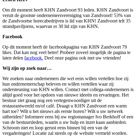
Om dit moment heeft KHN Zandvoort 93 leden. KHN Zandvoort is
veruit de grootste ondernemersvereniging van Zandvoort! 53% van
de Zandvoortse horecabedrijven is lid van KHN! Zandvoort telt 35
strandpaviljoens, waarvan er 30 lid zijn van KHN.
Facebook
Op dit moment heeft de facebookpagina van KHN Zandvoort 79
likes. Dat kan nog veel beter! Probeer zoveel mogelijk de pagina te
laten delen
facebook.
Deel onze pagina ook met uw vrienden!
Wij zijn op zoek naar…
We zoeken naar ondernemers die wel eens willen vertellen hoe zij
hun ondernemerschap beleven en willen vertellen waar zij
ondersteuning van KHN willen. Contact met collega-ondernemers is
altijd goed voor het opdoen van nieuwe ideeën en ervaringen. Het
bestuur ziet graag nog een vertegenwoordiger uit de
restaurantwereld en/of café. Draagt u KHN Zandvoort een warm
hart toe? Wilt u het nieuws als eerste horen? Wilt u uw netwerk
uitbreiden? Informeer eens bij uw regiomanager Ivo Berkhoff of een
van de bestuursleden, waarin u uw hulp en inzet kaan aanbieden.
Schroom niet en loop gerust eens binnen bij een van de
vergaderingen! Locatie zal steeds op de website vermeld worden.