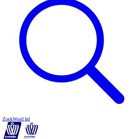
Zoek
Word lid