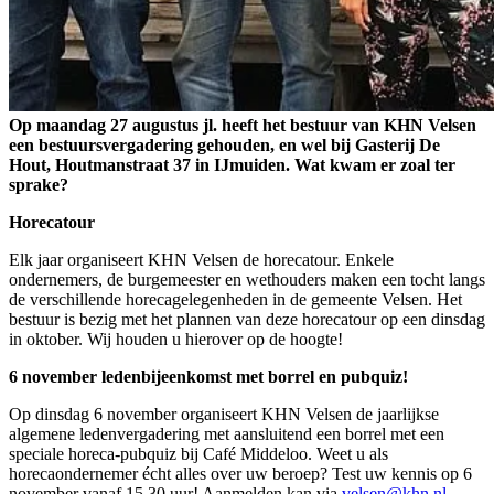
Op maandag 27 augustus jl. heeft het bestuur van KHN Velsen
een bestuursvergadering gehouden, en wel bij Gasterij De
Hout, Houtmanstraat 37 in IJmuiden. Wat kwam er zoal ter
sprake?
Horecatour
Elk jaar organiseert KHN Velsen de horecatour. Enkele
ondernemers, de burgemeester en wethouders maken een tocht langs
de verschillende horecagelegenheden in de gemeente Velsen. Het
bestuur is bezig met het plannen van deze horecatour op een dinsdag
in oktober. Wij houden u hierover op de hoogte!
6 november ledenbijeenkomst met borrel en pubquiz!
Op dinsdag 6 november organiseert KHN Velsen de jaarlijkse
algemene ledenvergadering met aansluitend een borrel met een
speciale horeca-pubquiz bij Café Middeloo. Weet u als
horecaondernemer écht alles over uw beroep? Test uw kennis op 6
november vanaf 15.30 uur! Aanmelden kan via
velsen@khn.nl
.