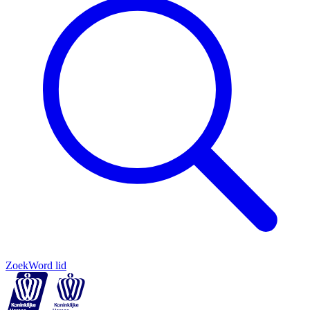
Zoek
Word lid