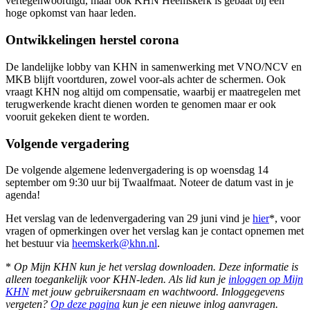
vertegenwoordigd, maar ook KHN Heemskerk is gebaat bij een
hoge opkomst van haar leden.
Ontwikkelingen herstel corona
De landelijke lobby van KHN in samenwerking met VNO/NCV en
MKB blijft voortduren, zowel voor-als achter de schermen. Ook
vraagt KHN nog altijd om compensatie, waarbij er maatregelen met
terugwerkende kracht dienen worden te genomen maar er ook
vooruit gekeken dient te worden.
Volgende vergadering
De volgende algemene ledenvergadering is op woensdag 14
september om 9:30 uur bij Twaalfmaat. Noteer de datum vast in je
agenda!
Het verslag van de ledenvergadering van 29 juni vind je
hier
*, voor
vragen of opmerkingen over het verslag kan je contact opnemen met
het bestuur via
heemskerk@khn.nl
.
*
Op Mijn KHN kun je het verslag downloaden. Deze informatie is
alleen toegankelijk voor KHN-leden. Als lid kun je
inloggen op Mijn
KHN
met jouw gebruikersnaam en wachtwoord. Inloggegevens
vergeten?
Op deze pagina
kun je een nieuwe inlog aanvragen.