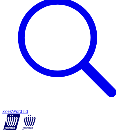
Zoek
Word lid