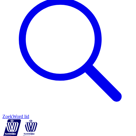
Zoek
Word lid