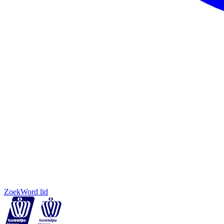
Zoek
Word lid