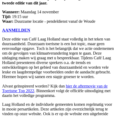
tweede editie van dit jaar.
Wanneer:
Maandag 14 november
Tijd:
19:15 uur
Waar:
Duurzame locatie - pendeldienst vanaf de Woude
AANMELDEN
Deze editie van Café Laag Holland staat volledig in het teken van
duurzaamheid. Duurzaam toerisme is een hot topic, maar geen
eenvoudige opgave. Toch is het belangrijk dat we actie ondernemen
om de gevolgen van klimaatverandering tegen te gaan. Deze
uitdaging maken wij graag met u bespreekbaar. Tijdens Café Laag
Holland presenteren diverse sprekers o.a. de trends en
ontwikkelingen op het gebied van duurzaamheid en worden vele
leuke en laagdrempelige voorbeelden onder de aandacht gebracht.
Hiermee hopen wij samen een stapje groener te worden.
Alvast geïnspireerd worden? Kijk dan
hier de aftermovie van de
Toerisme Top 2022
. Binnenkort volgt de officiële uitnodiging met
daarin het volledige programma.
Laag Holland en de individuele gemeenten komen regelmatig voor
in mooie persartikelen. Deze artikelen zijn overzichtelijk terug te
vinden op onze website. Ook is er op de website een uitgebreide