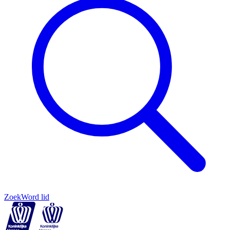
Zoek
Word lid