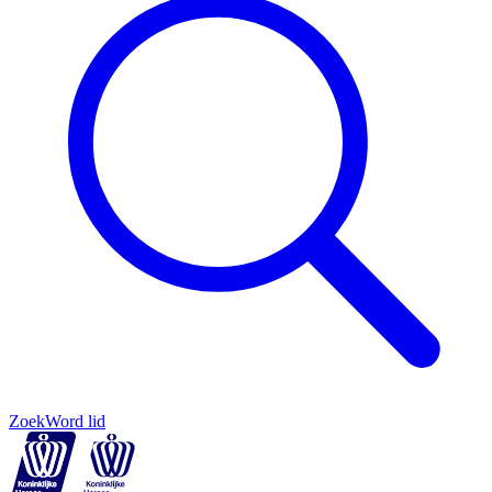
Zoek
Word lid