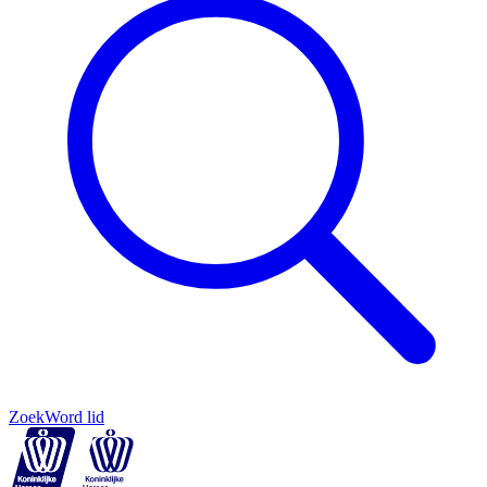
Zoek
Word lid