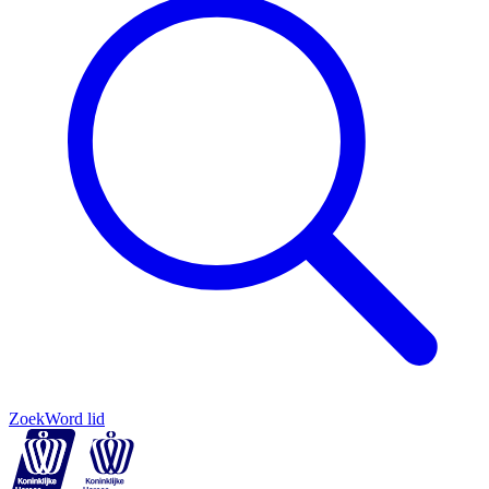
Zoek
Word lid