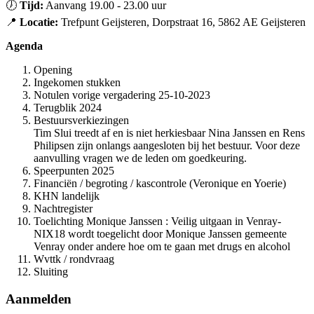
🕖
Tijd
:
Aanvang 19.00 - 23.00 uur
📍
Locatie
:
Trefpunt Geijsteren, Dorpstraat 16, 5862 AE Geijsteren
Agenda
Opening
Ingekomen stukken
Notulen vorige vergadering 25-10-2023
Terugblik 2024
Bestuursverkiezingen
Tim Slui treedt af en is niet herkiesbaar Nina Janssen en Rens
Philipsen zijn onlangs aangesloten bij het bestuur. Voor deze
aanvulling vragen we de leden om goedkeuring.
Speerpunten 2025
Financiën / begroting / kascontrole (Veronique en Yoerie)
KHN landelijk
Nachtregister
Toelichting Monique Janssen : Veilig uitgaan in Venray-
NIX18 wordt toegelicht door Monique Janssen gemeente
Venray onder andere hoe om te gaan met drugs en alcohol
Wvttk / rondvraag
Sluiting
Aanmelden