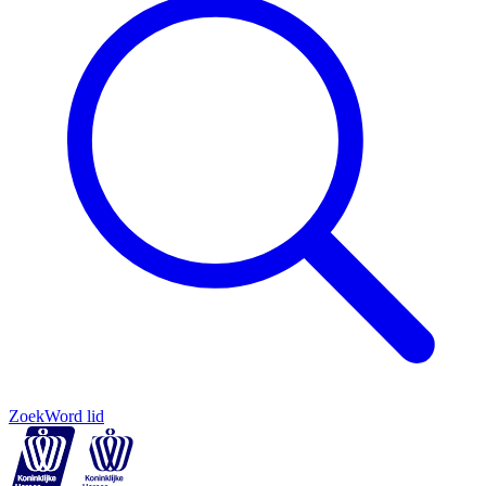
Zoek
Word lid