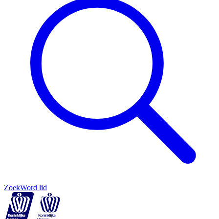
Zoek
Word lid