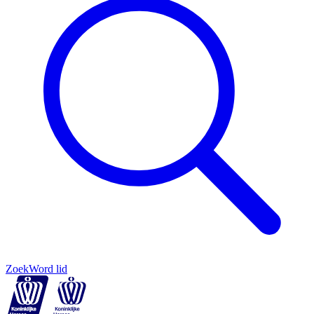
Zoek
Word lid