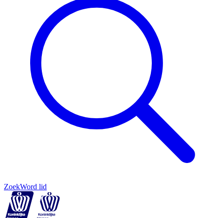
Zoek
Word lid