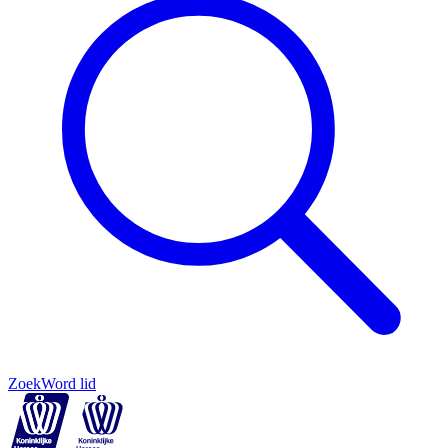
Zoek
Word lid