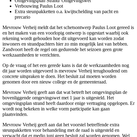
Omgevingsplan Strand/ Omgevingswet
Verbouwing Paulus Loot
Extra steunpakketten o.a. kwijtschelding van pacht en
precario
Mevrouw Verheij meldt dat het schetsontwerp Paulus Loot gereed is
en het maken van een voorlopig ontwerp is opgestart waarbij ook
rekening wordt gehouden hoe dit uitgevoerd kan worden zodat
inwoners en strandpachters hier zo min mogelijk last van hebben.
Zandvoort heeft de regel om gedurende het seizoen geen grote
werkzaamheden te verrichten.
Op de vraag of het een gerede kans is dat de werkzaamheden nog
dit jaar worden uitgevoerd is mevrouw Verheij terughoudend om
concrete uitspraken te doen. Het besluit zal moeten worden
genomen door een nieuw college en de gemeenteraad.
Mevrouw Verheij geeft aan dat wat betreft het omgevingsplan de
bovenliggende omgevingswet met 1 jaar is uitgesteld. Het
omgevingsplan strand heeft daardoor enige vertraging opgelopen. Er
wordt nog bekeken in welke vorm participatie kan gaan
plaatsvinden.
Mevrouw Verheij geeft aan dat het voorstel betreffende extra
steunpakketten voor behandeling met de raad is uitgesteld en
verwacht dat er medio juni geen besluit zal worden genomen. Wel