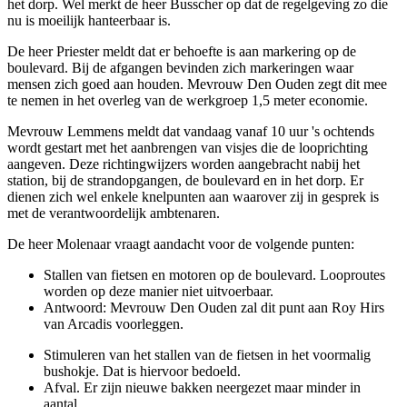
het dorp. Wel merkt de heer Busscher op dat de regelgeving zo die
nu is moeilijk hanteerbaar is.
De heer Priester meldt dat er behoefte is aan markering op de
boulevard. Bij de afgangen bevinden zich markeringen waar
mensen zich goed aan houden. Mevrouw Den Ouden zegt dit mee
te nemen in het overleg van de werkgroep 1,5 meter economie.
Mevrouw Lemmens meldt dat vandaag vanaf 10 uur 's ochtends
wordt gestart met het aanbrengen van visjes die de looprichting
aangeven. Deze richtingwijzers worden aangebracht nabij het
station, bij de strandopgangen, de boulevard en in het dorp. Er
dienen zich wel enkele knelpunten aan waarover zij in gesprek is
met de verantwoordelijk ambtenaren.
De heer Molenaar vraagt aandacht voor de volgende punten:
Stallen van fietsen en motoren op de boulevard. Looproutes
worden op deze manier niet uitvoerbaar.
Antwoord: Mevrouw Den Ouden zal dit punt aan Roy Hirs
van Arcadis voorleggen.
Stimuleren van het stallen van de fietsen in het voormalig
bushokje. Dat is hiervoor bedoeld.
Afval. Er zijn nieuwe bakken neergezet maar minder in
aantal.