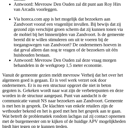
Antwoord: Mevrouw Den Ouden zal dit punt aan Roy Hirs
van Arcadis voorleggen.
Via horeca.com app is het mogelijk dat bezoekers aan
Zandvoort vooraf een vragenlijst invullen. Bij bewijs dat zij
gezond zijn verschijnt groen scherm dat zij kunnen tonen via
de mobiel bij het binnenrijden van Zandvoort. Is de gemeente
bereid dit te willen stimuleren om uit te voeren bij de
toegangswegen van Zandvoort? De ondernemers hoeven in
dat geval alleen dan nog te vragen of de bezoekers uit één
huishouden bestaan.
Antwoord: Mevrouw Den Ouden zal deze vraag morgen
behandelen in de werkgroep 1,5 meter economie.
Vanuit de gemeente gezien meldt mevrouw Verheij dat het over het
algemeen goed is gegaan. Er is veel werk verzet ook door
ondernemers. Er is nu een structuur opgezet die niet in beton
gegoten is. Gekeken wordt naar wat zijn de verbeterpunten en deze
worden in de structuur aangepast. Punt van aandacht is de
communicatie vanuit NS naar bezoekers aan Zandvoort. Gemeente
is met hen in gesprek. De klachten van enkele retailers zijn de
wethouder bekend en het is goed met hen het gesprek aan te gaan.
Wat betreft de problematiek rondom lachgas zal zij contact opnemen
met de burgemeester om te kijken of de huidige APV mogelijkheden
biedt hier tegen op te kunnen treden.