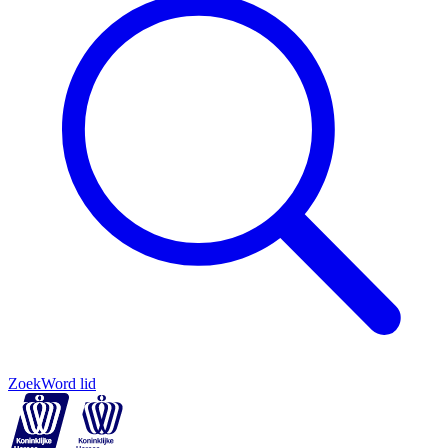
Zoek
Word lid