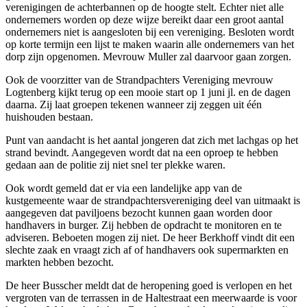
verenigingen de achterbannen op de hoogte stelt. Echter niet alle
ondernemers worden op deze wijze bereikt daar een groot aantal
ondernemers niet is aangesloten bij een vereniging. Besloten wordt
op korte termijn een lijst te maken waarin alle ondernemers van het
dorp zijn opgenomen. Mevrouw Muller zal daarvoor gaan zorgen.
Ook de voorzitter van de Strandpachters Vereniging mevrouw
Logtenberg kijkt terug op een mooie start op 1 juni jl. en de dagen
daarna. Zij laat groepen tekenen wanneer zij zeggen uit één
huishouden bestaan.
Punt van aandacht is het aantal jongeren dat zich met lachgas op het
strand bevindt. Aangegeven wordt dat na een oproep te hebben
gedaan aan de politie zij niet snel ter plekke waren.
Ook wordt gemeld dat er via een landelijke app van de
kustgemeente waar de strandpachtersvereniging deel van uitmaakt is
aangegeven dat paviljoens bezocht kunnen gaan worden door
handhavers in burger. Zij hebben de opdracht te monitoren en te
adviseren. Beboeten mogen zij niet. De heer Berkhoff vindt dit een
slechte zaak en vraagt zich af of handhavers ook supermarkten en
markten hebben bezocht.
De heer Busscher meldt dat de heropening goed is verlopen en het
vergroten van de terrassen in de Haltestraat een meerwaarde is voor