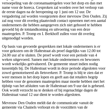
versoepeling van de coronamaatregelen voor het dorp en dan met
name voor de horeca. Gesproken zal worden over het verloop van
de eerste dagen na de heropening op 1 juni om 12 uur. De
vergadering zal worden voorgezeten door mevrouw Den Ouden. Zij
zal nog voor dit overleg plaatsvindt contact opnemen met een aantal
ondernemers die hebben aangegeven zich niet gehoord te hebben
gevoeld bij de totstandkoming en uitvoering van een deze
maatregelen. P. Tromp en I. Berkhoff zullen voor dit overleg
uitgenodigd worden.
Op basis van gevoerde gesprekken met lokale ondernemers is er
voor gekozen om de Haltestraat als proef dagelijks van 12.00 tot
24.00 uur af te sluiten. De proef wordt voor een periode van 4
weken uitgevoerd. Samen met lokale ondernemers en bewoners
wordt wekelijks geëvalueerd. De gemeente stuurt indien nodig
tussentijds bij. De Haltestraat wordt in deze periode afgesloten voor
zowel gemotoriseerd als fietsverkeer. P. Tromp is blij te zien dat er
weer mensen in het dorp lopen en geeft aan dat retailers begrip
hebben voor de genomen maatregelen maar moeite hebben met het
tijdstip van het afsluiten van de Haltestraat om 9 uur dat is gebeurd.
Ook wordt verzocht na te denken of bij regenachtige dagen de
Haltestraat vanaf 12 uur dient te worden afgesloten.
Mevrouw Den Ouden meldt dat de communicatie vanuit de
gemeente via Chainels verloopt en de voorzitters van de