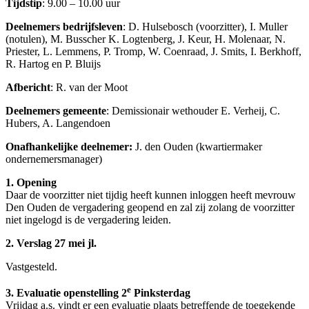
Tijdstip
: 9.00 – 10.00 uur
Deelnemers bedrijfsleven
: D. Hulsebosch (voorzitter), I. Muller
(notulen), M. Busscher K. Logtenberg, J. Keur, H. Molenaar, N.
Priester, L. Lemmens, P. Tromp, W. Coenraad, J. Smits, I. Berkhoff,
R. Hartog en P. Bluijs
Afbericht
: R. van der Moot
Deelnemers gemeente
: Demissionair wethouder E. Verheij, C.
Hubers, A. Langendoen
Onafhankelijke deelnemer:
J. den Ouden (kwartiermaker
ondernemersmanager)
1. Opening
Daar de voorzitter niet tijdig heeft kunnen inloggen heeft mevrouw
Den Ouden de vergadering geopend en zal zij zolang de voorzitter
niet ingelogd is de vergadering leiden.
2. Verslag 27 mei jl.
Vastgesteld.
e
3. Evaluatie openstelling 2
Pinksterdag
Vrijdag a.s. vindt er een evaluatie plaats betreffende de toegekende