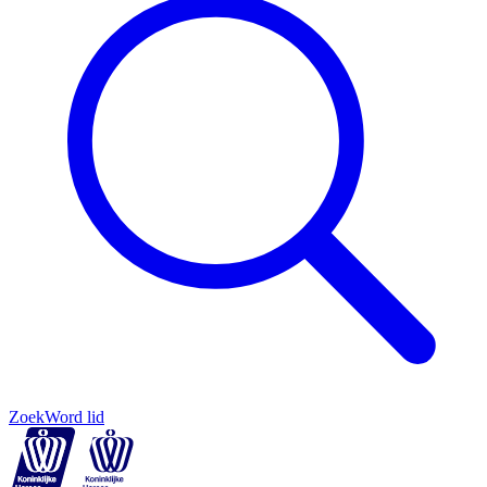
Zoek
Word lid