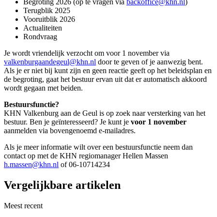
Begroting 2026 (op te vragen via
backoffice@khn.nl
)
Terugblik 2025
Vooruitblik 2026
Actualiteiten
Rondvraag
Je wordt vriendelijk verzocht om voor 1 november via
valkenburgaandegeul@khn.nl
door te geven of je aanwezig bent.
Als je er niet bij kunt zijn en geen reactie geeft op het beleidsplan en
de begroting, gaat het bestuur ervan uit dat er automatisch akkoord
wordt gegaan met beiden.
Bestuursfunctie?
KHN Valkenburg aan de Geul is op zoek naar versterking van het
bestuur. Ben je geïnteresseerd? Je kunt je
voor 1 november
aanmelden via bovengenoemd e-mailadres.
Als je meer informatie wilt over een bestuursfunctie neem dan
contact op met de KHN regiomanager Hellen Massen
h.massen@khn.nl
of 06-10714234
Vergelijkbare artikelen
Meest recent