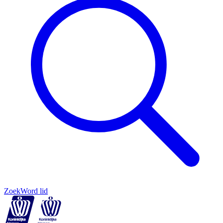
Zoek
Word lid