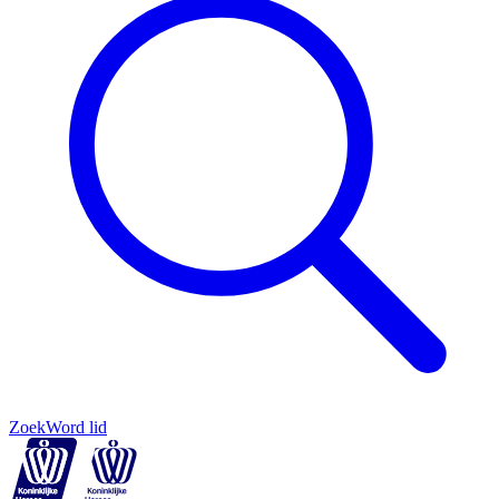
Zoek
Word lid