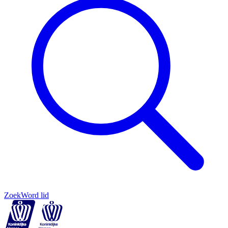
Zoek
Word lid