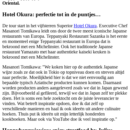
Oriental.
Hotel Okura: perfectie tot in de puntjes…
De tour start in het vijfsterren Superior
Hotel Okura
. Executive Chef
Masanori Tomikawa leidt ons door de twee meest iconische Japanse
restaurants van Europa. Teppanyaki Restaurant Sazanka is het eerste
en momenteel enige Teppanyaki restaurant in Europa dat is
bekroond met een Michelinster. Ook het traditionele Japanse
restaurant Yamazato met haar authentieke kaiseki keuken is
bekroond met een Michelinster.
Masanori Tomikawa: "We koken hier op de authentiek Japanse
wijze zoals ze dat ook in Tokio op topniveau doen en streven altijd
naar perfectie. Moeilijkheid hier is dat we niet eenvoudig aan
bepaalde typisch Aziatische producten kunnen komen. Daarnaast
worden producten anders aangeleverd zoals we dat in Japan gewend
zijn. Bijvoorbeeld al gefileerd, terwijl we dat in Japan zelf ter plekke
doen. Het is soms een hele zoektocht om de juiste leverancier te
vinden. Wat betreft inspiratie opdoen, doe ik dat zelf op
verschillende manieren en haal ik ook ideeën uit andere culinaire
hoeken. Thuis put ik ideeën uit mijn letterlijk honderden
kookboeken. Maar ook via YouTube doe ik veel inspiratie op."