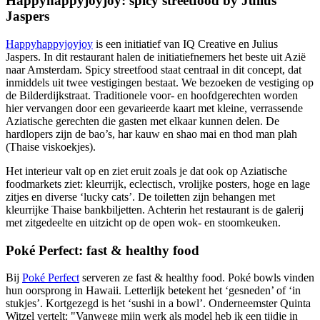
Happyhappyjoyjoy: spicy streetfood by Julius
Jaspers
Happyhappyjoyjoy
is een initiatief van IQ Creative en Julius
Jaspers. In dit restaurant halen de initiatiefnemers het beste uit Azië
naar Amsterdam. Spicy streetfood staat centraal in dit concept, dat
inmiddels uit twee vestigingen bestaat. We bezoeken de vestiging op
de Bilderdijkstraat. Traditionele voor- en hoofdgerechten worden
hier vervangen door een gevarieerde kaart met kleine, verrassende
Aziatische gerechten die gasten met elkaar kunnen delen. De
hardlopers zijn de bao’s, har kauw en shao mai en thod man plah
(Thaise viskoekjes).
Het interieur valt op en ziet eruit zoals je dat ook op Aziatische
foodmarkets ziet: kleurrijk, eclectisch, vrolijke posters, hoge en lage
zitjes en diverse ‘lucky cats’. De toiletten zijn behangen met
kleurrijke Thaise bankbiljetten. Achterin het restaurant is de galerij
met zitgedeelte en uitzicht op de open wok- en stoomkeuken.
Poké Perfect: fast & healthy food
Bij
Poké Perfect
serveren ze fast & healthy food. Poké bowls vinden
hun oorsprong in Hawaii. Letterlijk betekent het ‘gesneden’ of ‘in
stukjes’. Kortgezegd is het ‘sushi in a bowl’. Onderneemster Quinta
Witzel vertelt: "Vanwege mijn werk als model heb ik een tijdje in