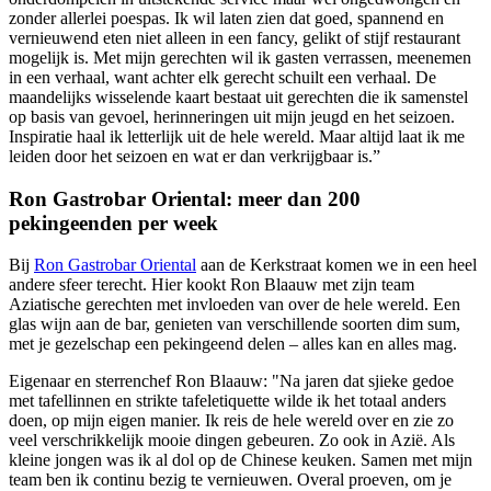
zonder allerlei poespas. Ik wil laten zien dat goed, spannend en
vernieuwend eten niet alleen in een fancy, gelikt of stijf restaurant
mogelijk is. Met mijn gerechten wil ik gasten verrassen, meenemen
in een verhaal, want achter elk gerecht schuilt een verhaal. De
maandelijks wisselende kaart bestaat uit gerechten die ik samenstel
op basis van gevoel, herinneringen uit mijn jeugd en het seizoen.
Inspiratie haal ik letterlijk uit de hele wereld. Maar altijd laat ik me
leiden door het seizoen en wat er dan verkrijgbaar is.”
Ron Gastrobar Oriental: meer dan 200
pekingeenden per week
Bij
Ron Gastrobar Oriental
aan de Kerkstraat komen we in een heel
andere sfeer terecht. Hier kookt Ron Blaauw met zijn team
Aziatische gerechten met invloeden van over de hele wereld. Een
glas wijn aan de bar, genieten van verschillende soorten dim sum,
met je gezelschap een pekingeend delen – alles kan en alles mag.
Eigenaar en sterrenchef Ron Blaauw: "Na jaren dat sjieke gedoe
met tafellinnen en strikte tafeletiquette wilde ik het totaal anders
doen, op mijn eigen manier. Ik reis de hele wereld over en zie zo
veel verschrikkelijk mooie dingen gebeuren. Zo ook in Azië. Als
kleine jongen was ik al dol op de Chinese keuken. Samen met mijn
team ben ik continu bezig te vernieuwen. Overal proeven, om je