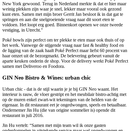
New York gewoond. Terug in Nederland merkte ik dat er hier maar
weinig plekken zijn waar je snel, lekker maar vooral ook gezond
kunt eten. Samen met mijn broer Gerrit Jan besloot ik in dat gat te
springen en aan die snelgroeiende vraag naar dit soort eten te
voldoen. Het loopt erg goed. Binnenkort openen we onze tweede
vestiging, in Utrecht."
Poké bowls zijn perfect om ter plekke te eten maar ook thuis of op
het werk. Vanwege de stijgende vraag naar fast & healthy food en
de ligging van de zaak haalt Poké Perfect maar liefst 60 procent van
haar omzet uit de bezorgmarkt. De belevering gebeurt vanuit de
aparte keuken onderin de shop. Voor de delivery werkt Poké Perfect
samen met Deliveroo en Foodora.
GIN Neo Bistro & Wines: urban chic
Urban chic - dat is de stijl waarin je je bij GIN Neo waant. Het
interieur is rauw, de vloer gestript en het meubilair bistro-achtig met
op de muren enkel zwart-wit tekeningen van de helden van de
eigenaar. In dit restaurant eet je ongedwongen, speels en betaalbaar.
Ondernemer Jin Hu (die van origine sommelier is) opende dit
restaurant in juli 2016.
Jin Hu vertelt: “Samen met mijn team wil ik onze gasten
onderdompelen in uitstekende service maar wel ongedwongen en