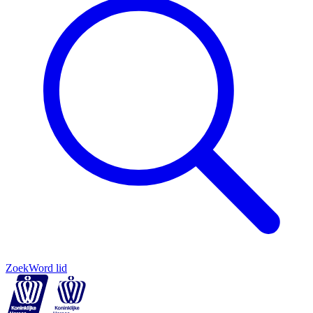
Zoek
Word lid