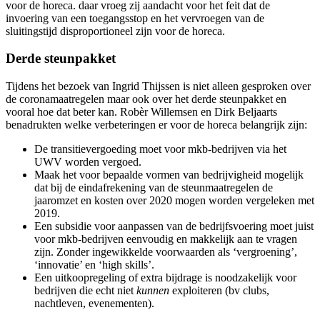
voor de horeca. daar vroeg zij aandacht voor het feit dat de
invoering van een toegangsstop en het vervroegen van de
sluitingstijd disproportioneel zijn voor de horeca.
Derde steunpakket
Tijdens het bezoek van Ingrid Thijssen is niet alleen gesproken over
de coronamaatregelen maar ook over het derde steunpakket en
vooral hoe dat beter kan. Robèr Willemsen en Dirk Beljaarts
benadrukten welke verbeteringen er voor de horeca belangrijk zijn:
De transitievergoeding moet voor mkb-bedrijven via het
UWV worden vergoed.
Maak het voor bepaalde vormen van bedrijvigheid mogelijk
dat bij de eindafrekening van de steunmaatregelen de
jaaromzet en kosten over 2020 mogen worden vergeleken met
2019.
Een subsidie voor aanpassen van de bedrijfsvoering moet juist
voor mkb-bedrijven eenvoudig en makkelijk aan te vragen
zijn. Zonder ingewikkelde voorwaarden als ‘vergroening’,
‘innovatie’ en ‘high skills’.
Een uitkoopregeling of extra bijdrage is noodzakelijk voor
bedrijven die echt niet
kunnen
exploiteren (bv clubs,
nachtleven, evenementen).