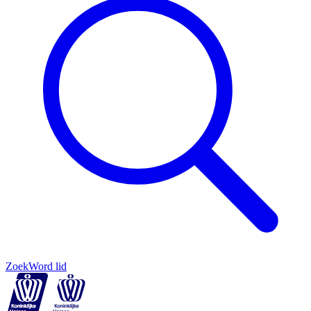
Zoek
Word lid