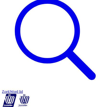
Zoek
Word lid