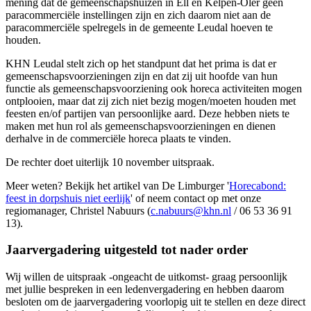
mening dat de gemeenschapshuizen in Ell en Kelpen-Oler geen
paracommerciële instellingen zijn en zich daarom niet aan de
paracommerciële spelregels in de gemeente Leudal hoeven te
houden.
KHN Leudal stelt zich op het standpunt dat het prima is dat er
gemeenschapsvoorzieningen zijn en dat zij uit hoofde van hun
functie als gemeenschapsvoorziening ook horeca activiteiten mogen
ontplooien, maar dat zij zich niet bezig mogen/moeten houden met
feesten en/of partijen van persoonlijke aard. Deze hebben niets te
maken met hun rol als gemeenschapsvoorzieningen en dienen
derhalve in de commerciële horeca plaats te vinden.
De rechter doet uiterlijk 10 november uitspraak.
Meer weten? Bekijk het artikel van De Limburger '
Horecabond:
feest in dorpshuis niet eerlijk
' of neem contact op met onze
regiomanager, Christel Nabuurs (
c.nabuurs@khn.nl
/ 06 53 36 91
13).
Jaarvergadering uitgesteld tot nader order
Wij willen de uitspraak -ongeacht de uitkomst- graag persoonlijk
met jullie bespreken in een ledenvergadering en hebben daarom
besloten om de jaarvergadering voorlopig uit te stellen en deze direct