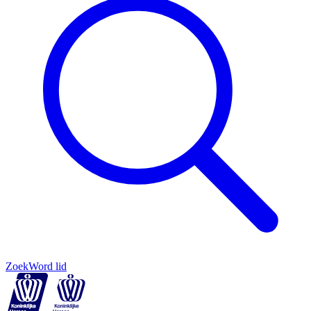
Zoek
Word lid