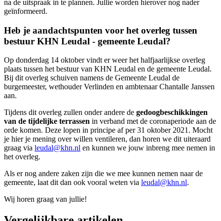
na de uitspraak in te plannen. Jullie worden hierover nog nader
geïnformeerd.
Heb je aandachtspunten voor het overleg tussen
bestuur KHN Leudal - gemeente Leudal?
Op donderdag 14 oktober vindt er weer het halfjaarlijkse overleg
plaats tussen het bestuur van KHN Leudal en de gemeente Leudal.
Bij dit overleg schuiven namens de Gemeente Leudal de
burgemeester, wethouder Verlinden en ambtenaar Chantalle Janssen
aan.
Tijdens dit overleg zullen onder andere de
gedoogbeschikkingen
van de tijdelijke terrassen
in verband met de coronaperiode aan de
orde komen. Deze lopen in principe af per 31 oktober 2021. Mocht
je hier je mening over willen ventileren, dan horen we dit uiteraard
graag via
leudal@khn.nl
en kunnen we jouw inbreng mee nemen in
het overleg.
Als er nog andere zaken zijn die we mee kunnen nemen naar de
gemeente, laat dit dan ook vooral weten via
leudal@khn.nl
.
Wij horen graag van jullie!
Vergelijkbare artikelen