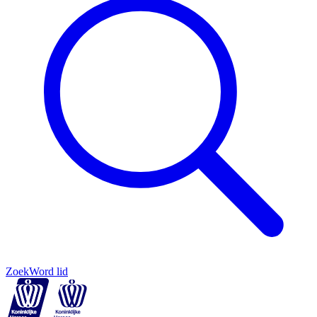
Zoek
Word lid