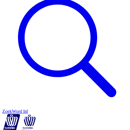
Zoek
Word lid