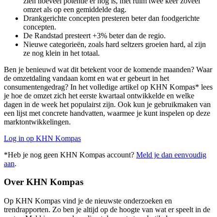
zien hoeveel potentie er nog is, met ruim twee keer zoveel
omzet als op een gemiddelde dag.
Drankgerichte concepten presteren beter dan foodgerichte
concepten.
De Randstad presteert +3% beter dan de regio.
Nieuwe categorieën, zoals hard seltzers groeien hard, al zijn
ze nog klein in het totaal.
Ben je benieuwd wat dit betekent voor de komende maanden? Waar
de omzetdaling vandaan komt en wat er gebeurt in het
consumentengedrag? In het volledige artikel op KHN Kompas* lees
je hoe de omzet zich het eerste kwartaal ontwikkelde en welke
dagen in de week het populairst zijn. Ook kun je gebruikmaken van
een lijst met concrete handvatten, waarmee je kunt inspelen op deze
marktontwikkelingen.
Log in op KHN Kompas
*Heb je nog geen KHN Kompas account?
Meld je dan eenvoudig
aan
.
Over KHN Kompas
Op KHN Kompas vind je de nieuwste onderzoeken en
trendrapporten. Zo ben je altijd op de hoogte van wat er speelt in de