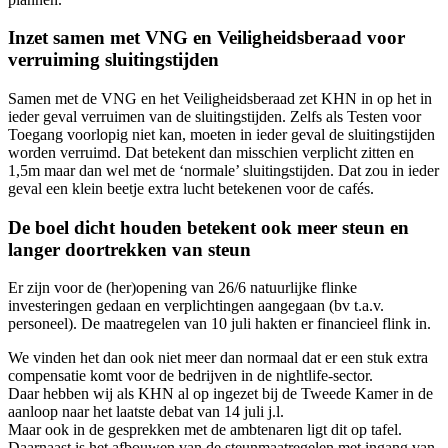
Inzet samen met VNG en Veiligheidsberaad voor
verruiming sluitingstijden
Samen met de VNG en het Veiligheidsberaad zet KHN in op het in
ieder geval verruimen van de sluitingstijden. Zelfs als Testen voor
Toegang voorlopig niet kan, moeten in ieder geval de sluitingstijden
worden verruimd. Dat betekent dan misschien verplicht zitten en
1,5m maar dan wel met de ‘normale’ sluitingstijden. Dat zou in ieder
geval een klein beetje extra lucht betekenen voor de cafés.
De boel dicht houden betekent ook meer steun en
langer doortrekken van steun
Er zijn voor de (her)opening van 26/6 natuurlijke flinke
investeringen gedaan en verplichtingen aangegaan (bv t.a.v.
personeel). De maatregelen van 10 juli hakten er financieel flink in.
We vinden het dan ook niet meer dan normaal dat er een stuk extra
compensatie komt voor de bedrijven in de nightlife-sector.
Daar hebben wij als KHN al op ingezet bij de Tweede Kamer in de
aanloop naar het laatste debat van 14 juli j.l.
Maar ook in de gesprekken met de ambtenaren ligt dit op tafel.
Daarnaast is het afbouwen van de steunmaatregelen met ingang van