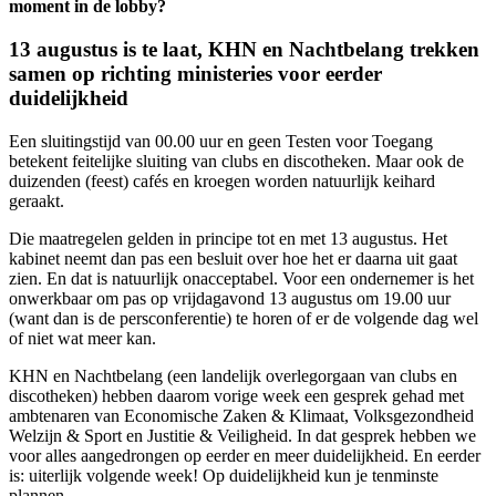
moment in de lobby?
13 augustus is te laat, KHN en Nachtbelang trekken
samen op richting ministeries voor eerder
duidelijkheid
Een sluitingstijd van 00.00 uur en geen Testen voor Toegang
betekent feitelijke sluiting van clubs en discotheken. Maar ook de
duizenden (feest) cafés en kroegen worden natuurlijk keihard
geraakt.
Die maatregelen gelden in principe tot en met 13 augustus. Het
kabinet neemt dan pas een besluit over hoe het er daarna uit gaat
zien. En dat is natuurlijk onacceptabel. Voor een ondernemer is het
onwerkbaar om pas op vrijdagavond 13 augustus om 19.00 uur
(want dan is de persconferentie) te horen of er de volgende dag wel
of niet wat meer kan.
KHN en Nachtbelang (een landelijk overlegorgaan van clubs en
discotheken) hebben daarom vorige week een gesprek gehad met
ambtenaren van Economische Zaken & Klimaat, Volksgezondheid
Welzijn & Sport en Justitie & Veiligheid. In dat gesprek hebben we
voor alles aangedrongen op eerder en meer duidelijkheid. En eerder
is: uiterlijk volgende week! Op duidelijkheid kun je tenminste
plannen.