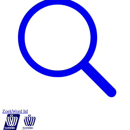
Zoek
Word lid