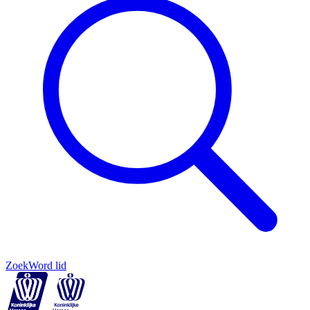
Zoek
Word lid