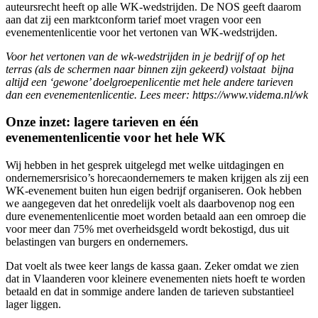
auteursrecht heeft op alle WK-wedstrijden. De NOS geeft daarom
aan dat zij een marktconform tarief moet vragen voor een
evenementenlicentie voor het vertonen van WK-wedstrijden.
Voor het vertonen van de wk-wedstrijden in je bedrijf of op het
terras (als de schermen naar binnen zijn gekeerd) volstaat bijna
altijd een ‘gewone’ doelgroepenlicentie met hele andere tarieven
dan een evenementenlicentie. Lees meer: https://www.videma.nl/wk
Onze inzet: lagere tarieven en één
evenementenlicentie voor het hele WK
Wij hebben in het gesprek uitgelegd met welke uitdagingen en
ondernemersrisico’s horecaondernemers te maken krijgen als zij een
WK-evenement buiten hun eigen bedrijf organiseren. Ook hebben
we aangegeven dat het onredelijk voelt als daarbovenop nog een
dure evenementenlicentie moet worden betaald aan een omroep die
voor meer dan 75% met overheidsgeld wordt bekostigd, dus uit
belastingen van burgers en ondernemers.
Dat voelt als twee keer langs de kassa gaan. Zeker omdat we zien
dat in Vlaanderen voor kleinere evenementen niets hoeft te worden
betaald en dat in sommige andere landen de tarieven substantieel
lager liggen.