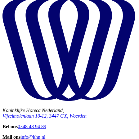
Koninklijke Horeca Nederland,
Vijzelmolenlaan 10-12, 3447 GX, Woerden
Bel ons
0348 48 94 89
Mail ons
info@khn.nl