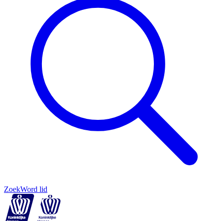
Zoek
Word lid