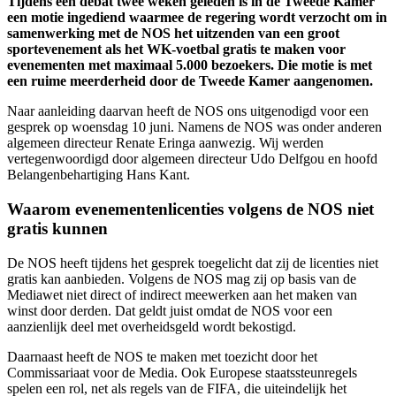
Tijdens een debat twee weken geleden is in de Tweede Kamer
een motie ingediend waarmee de regering wordt verzocht om in
samenwerking met de NOS het uitzenden van een groot
sportevenement als het WK-voetbal gratis te maken voor
evenementen met maximaal 5.000 bezoekers. Die motie is met
een ruime meerderheid door de Tweede Kamer aangenomen.
Naar aanleiding daarvan heeft de NOS ons uitgenodigd voor een
gesprek op woensdag 10 juni. Namens de NOS was onder anderen
algemeen directeur Renate Eringa aanwezig. Wij werden
vertegenwoordigd door algemeen directeur Udo Delfgou en hoofd
Belangenbehartiging Hans Kant.
Waarom evenementenlicenties volgens de NOS niet
gratis kunnen
De NOS heeft tijdens het gesprek toegelicht dat zij de licenties niet
gratis kan aanbieden. Volgens de NOS mag zij op basis van de
Mediawet niet direct of indirect meewerken aan het maken van
winst door derden. Dat geldt juist omdat de NOS voor een
aanzienlijk deel met overheidsgeld wordt bekostigd.
Daarnaast heeft de NOS te maken met toezicht door het
Commissariaat voor de Media. Ook Europese staatssteunregels
spelen een rol, net als regels van de FIFA, die uiteindelijk het