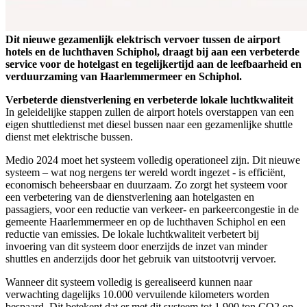
Dit nieuwe gezamenlijk elektrisch vervoer tussen de airport
hotels en de luchthaven Schiphol, draagt bij aan een verbeterde
service voor de hotelgast en tegelijkertijd aan de leefbaarheid en
verduurzaming van Haarlemmermeer en Schiphol.
Verbeterde dienstverlening en verbeterde lokale luchtkwaliteit
In geleidelijke stappen zullen de airport hotels overstappen van een
eigen shuttledienst met diesel bussen naar een gezamenlijke shuttle
dienst met elektrische bussen.
Medio 2024 moet het systeem volledig operationeel zijn. Dit nieuwe
systeem – wat nog nergens ter wereld wordt ingezet - is efficiënt,
economisch beheersbaar en duurzaam. Zo zorgt het systeem voor
een verbetering van de dienstverlening aan hotelgasten en
passagiers, voor een reductie van verkeer- en parkeercongestie in de
gemeente Haarlemmermeer en op de luchthaven Schiphol en een
reductie van emissies. De lokale luchtkwaliteit verbetert bij
invoering van dit systeem door enerzijds de inzet van minder
shuttles en anderzijds door het gebruik van uitstootvrij vervoer.
Wanneer dit systeem volledig is gerealiseerd kunnen naar
verwachting dagelijks 10.000 vervuilende kilometers worden
bespaard. Dit betekent dat er met dit systeem tot 1.900 ton CO2 op