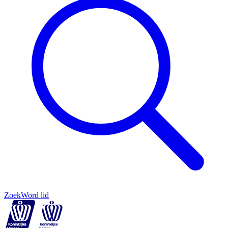
Zoek
Word lid