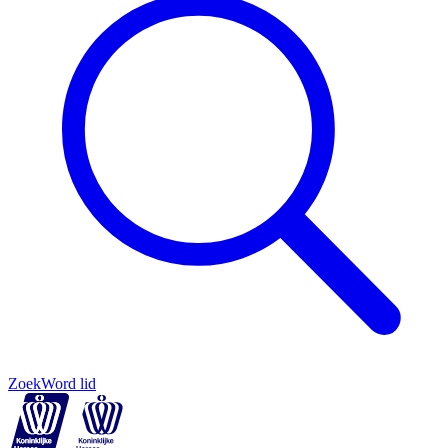
Zoek
Word lid