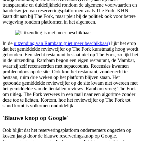
transparantie en duidelijkheid rondom de algemene voorwaarden en
handelswijze van reserveringsplatformen zoals The Fork. KHN
kaart dit aan bij The Fork, maar pleit bij de politiek ook voor betere
wetgeving rondom platformen in het algemeen.
In de
uitzending van Rambam (niet meer beschikbaar)
lijkt het erop
dat het gemiddelde reviewcijfer op The Fork kunstmatig hoog wordt
gehouden. Een slecht restaurant bestaat niet op The Fork, zo lijkt het
in de uitzending. Rambam begon een eigen restaurant, de Mambar,
waar zij zelf recenseerden met nepaccounts. Recensies kwamen
probleemloos op de site. Ook kon het restaurant, zonder echt te
bestaan, ruim drie weken op het platform blijven staan. Het
getoonde gemiddelde reviewcijfer op de site kwam niet overeen met
het gemiddelde van de tientallen reviews. Rambam vroeg The Fork
om uitleg. The Fork verwees in een mail naar een algoritme zonder
deze toe te lichten. Kortom, hoe het reviewcijfer op The Fork tot
stand komt is volkomen onduidelijk.
'Blauwe knop op Google'
Ook blijkt dat het reserveringsplatform ondernemers ongezien op
kosten jaagt door de blauwe reserveringsknop op Google.