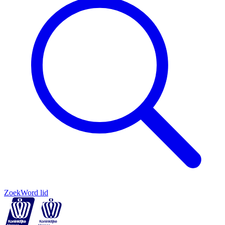
Zoek
Word lid