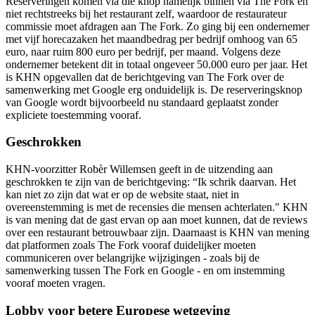
Reserveringen komen via die knop namelijk binnen via The Fork en
niet rechtstreeks bij het restaurant zelf, waardoor de restaurateur
commissie moet afdragen aan The Fork. Zo ging bij een ondernemer
met vijf horecazaken het maandbedrag per bedrijf omhoog van 65
euro, naar ruim 800 euro per bedrijf, per maand. Volgens deze
ondernemer betekent dit in totaal ongeveer 50.000 euro per jaar. Het
is KHN opgevallen dat de berichtgeving van The Fork over de
samenwerking met Google erg onduidelijk is. De reserveringsknop
van Google wordt bijvoorbeeld nu standaard geplaatst zonder
expliciete toestemming vooraf.
Geschrokken
KHN-voorzitter Robèr Willemsen geeft in de uitzending aan
geschrokken te zijn van de berichtgeving: “Ik schrik daarvan. Het
kan niet zo zijn dat wat er op de website staat, niet in
overeenstemming is met de recensies die mensen achterlaten." KHN
is van mening dat de gast ervan op aan moet kunnen, dat de reviews
over een restaurant betrouwbaar zijn. Daarnaast is KHN van mening
dat platformen zoals The Fork vooraf duidelijker moeten
communiceren over belangrijke wijzigingen - zoals bij de
samenwerking tussen The Fork en Google - en om instemming
vooraf moeten vragen.
Lobby voor betere Europese wetgeving