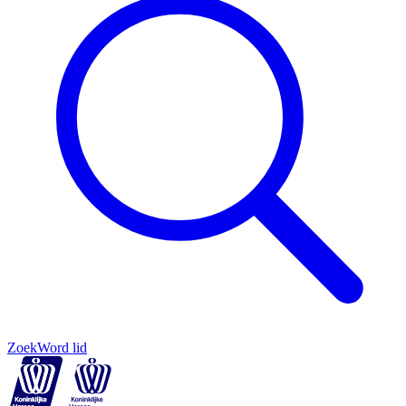
Zoek
Word lid