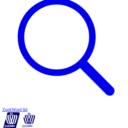
Zoek
Word lid