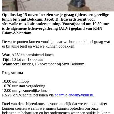
Op dinsdag 15 november zien we je graag tijdens een gezellige
lunch bij Smit Bokkum. Jacob D. Edwards zorgt voor
sfeervolle muzikale ondersteuning. Voorafgaand om 10.30 uur
is de algemene ledenvergadering (ALV) gepland van KHN
Edam-Volendam.
De vaste punten komen voorbij, maar we horen ook heel graag wat
er bij jullie leeft en wat we kunnen oppakken.
Wat:
ALV en aansluitend lunch
Tijd:
10 tot ca. 13.00 uur
Wanneer:
Dinsdag 15 november bij Smit Bokkum
Programma
10.00 uur inloop
10.30 uur start vergadering
12.00 uur gezamenlijke lunch
RSVP o.v.v. aantal personen via
edamvolendam@khn.nl
.
Doel van deze bijeenkomst is voornamelijk dat we een open sfeer
kunnen creëren waarin we samen kunnen optreden om onze
belangen te behartigen en het ondernemen weer een stukje leuker te