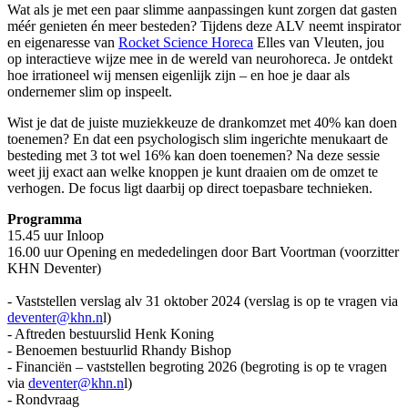
Wat als je met een paar slimme aanpassingen kunt zorgen dat gasten
méér genieten én meer besteden? Tijdens deze ALV neemt inspirator
en eigenaresse van
Rocket Science Horeca
Elles van Vleuten, jou
op interactieve wijze mee in de wereld van neurohoreca. Je ontdekt
hoe irrationeel wij mensen eigenlijk zijn – en hoe je daar als
ondernemer slim op inspeelt.
Wist je dat de juiste muziekkeuze de drankomzet met 40% kan doen
toenemen? En dat een psychologisch slim ingerichte menukaart de
besteding met 3 tot wel 16% kan doen toenemen? Na deze sessie
weet jij exact aan welke knoppen je kunt draaien om de omzet te
verhogen. De focus ligt daarbij op direct toepasbare technieken.
Programma
15.45 uur Inloop
16.00 uur Opening en mededelingen door Bart Voortman (voorzitter
KHN Deventer)
- Vaststellen verslag alv 31 oktober 2024 (verslag is op te vragen via
deventer@khn.n
l)
- Aftreden bestuurslid Henk Koning
- Benoemen bestuurlid Rhandy Bishop
- Financiën – vaststellen begroting 2026 (begroting is op te vragen
via
deventer@khn.n
l)
- Rondvraag