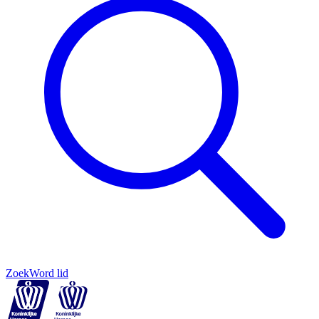
Zoek
Word lid