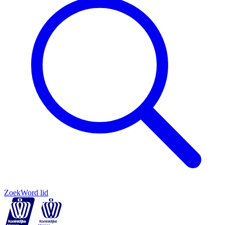
Zoek
Word lid