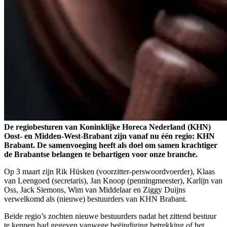
De regiobesturen van Koninklijke Horeca Nederland (KHN)
Oost- en Midden-West-Brabant zijn vanaf nu één regio: KHN
Brabant. De samenvoeging heeft als doel om samen krachtiger
de Brabantse belangen te behartigen voor onze branche.
Op 3 maart zijn Rik Hüsken (voorzitter-perswoordvoerder), Klaas
van Leengoed (secretaris), Jan Knoop (penningmeester), Karlijn van
Oss, Jack Siemons, Wim van Middelaar en Ziggy Duijns
verwelkomd als (nieuwe) bestuurders van KHN Brabant.
Beide regio’s zochten nieuwe bestuurders nadat het zittend bestuur
te kennen had gegeven vanwege beëindiging betrekking of het