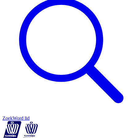
Zoek
Word lid