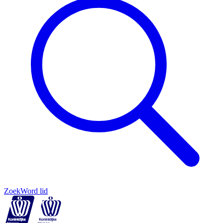
Zoek
Word lid