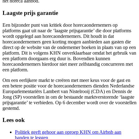
het horeca aanbod.
Laagste prijs garantie
Een bijzonder punt van kritiek door horecaondernemers op
platforms gaat uit naar de ‘laagste prijsgarantie’ die door platforms
wordt opgelegd aan horecaondernemers. Dit houdt in dat
horecaondernemers geen korting mogen aanbieden aan gasten die
direct op de website van de ondernemer boeken in plaats van op een
platform. Dit is volgens KHN onverklaarbaar omdat het gebruik van
een platform doorgaans erg duur is. Bovendien kunnen
horecaondernemers hierdoor niet meer zelfstandig concurreren met
een platform.
Om een eerlijkere markt te creëren met meer keus voor de gast en
een betere positie voor de horecaondernemers dienden Nederlandse
Europarlementariërs Lambert van Nistelrooij (CDA) en Dennis de
Jong (SP) voorstellen in om de bestaande marktverstorende ‘laagste
prijsgarantie’ te verbieden. Op 6 december wordt over de voorstellen
gestemd.
Lees ook
Politiek geeft gehoor aan oproep KHN om Airbnb aan
banden te leggen