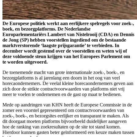
De Europese politiek werkt aan eerlijkere spelregels voor zoek-,
boek, en bezorgplatforms. De Nederlandse
Europarlementariërs Lambert van Nistelrooij (CDA) en Dennis
de Jong (SP) hebben voorstellen ingediend om de bestaande
marktverstorende ‘laagste prijsgarantie’ te verbieden. In
december wordt gestemd over de voorstellen en weten wij of
deze voldoende steun krijgen van het Europees Parlement om
te worden uitgevoerd.
De toenemende macht van grote internationale zoek-, boek-, en
bezorgplatforms is al jarenlang een doorn in het oog van veel
horecaondernemers. De veelal kleine horecaondernemers geven aan
zich door de strikte contractvoorwaarden van platforms niet vrij
meer te voelen te ondernemen en de gast op maat te bedienen.
Mede op aandringen van KHN heeft de Europese Commissie in de
zomer een voorstel gepresenteerd om contractvoorwaarden van
zoek-, boek-, en bezorgsites eerlijker en transparant te maken. Als
dit doorgaat moeten platforms bijvoorbeeld duidelijker aangeven
hoe de ranking van zoekresultaten op de site tot stand komen.
Hierdoor kunnen gasten beter geïnformeerd een keuze maken tussen