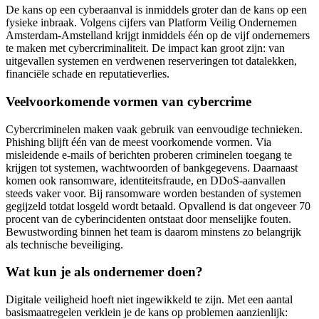
De kans op een cyberaanval is inmiddels groter dan de kans op een
fysieke inbraak. Volgens cijfers van Platform Veilig Ondernemen
Amsterdam-Amstelland krijgt inmiddels één op de vijf ondernemers
te maken met cybercriminaliteit. De impact kan groot zijn: van
uitgevallen systemen en verdwenen reserveringen tot datalekken,
financiële schade en reputatieverlies.
Veelvoorkomende vormen van cybercrime
Cybercriminelen maken vaak gebruik van eenvoudige technieken.
Phishing blijft één van de meest voorkomende vormen. Via
misleidende e-mails of berichten proberen criminelen toegang te
krijgen tot systemen, wachtwoorden of bankgegevens. Daarnaast
komen ook ransomware, identiteitsfraude, en DDoS-aanvallen
steeds vaker voor. Bij ransomware worden bestanden of systemen
gegijzeld totdat losgeld wordt betaald. Opvallend is dat ongeveer 70
procent van de cyberincidenten ontstaat door menselijke fouten.
Bewustwording binnen het team is daarom minstens zo belangrijk
als technische beveiliging.
Wat kun je als ondernemer doen?
Digitale veiligheid hoeft niet ingewikkeld te zijn. Met een aantal
basismaatregelen verklein je de kans op problemen aanzienlijk: