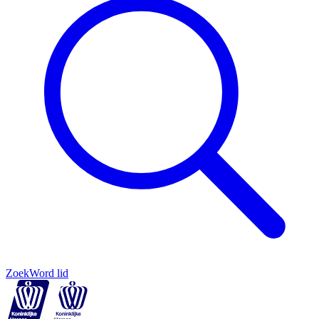
Zoek
Word lid