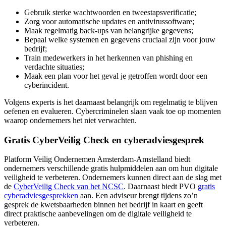
Gebruik sterke wachtwoorden en tweestapsverificatie;
Zorg voor automatische updates en antivirussoftware;
Maak regelmatig back-ups van belangrijke gegevens;
Bepaal welke systemen en gegevens cruciaal zijn voor jouw
bedrijf;
Train medewerkers in het herkennen van phishing en
verdachte situaties;
Maak een plan voor het geval je getroffen wordt door een
cyberincident.
Volgens experts is het daarnaast belangrijk om regelmatig te blijven
oefenen en evalueren. Cybercriminelen slaan vaak toe op momenten
waarop ondernemers het niet verwachten.
Gratis CyberVeilig Check en cyberadviesgesprek
Platform Veilig Ondernemen Amsterdam-Amstelland biedt
ondernemers verschillende gratis hulpmiddelen aan om hun digitale
veiligheid te verbeteren. Ondernemers kunnen direct aan de slag met
de
CyberVeilig Check van het NCSC
. Daarnaast biedt PVO
gratis
cyberadviesgesprekken
aan. Een adviseur brengt tijdens zo’n
gesprek de kwetsbaarheden binnen het bedrijf in kaart en geeft
direct praktische aanbevelingen om de digitale veiligheid te
verbeteren.