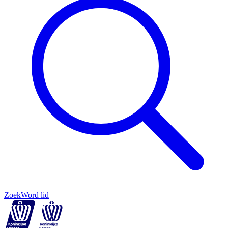
Zoek
Word lid