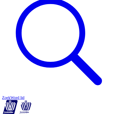
Zoek
Word lid