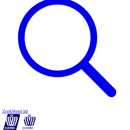
Zoek
Word lid