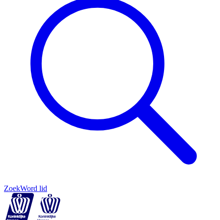
Zoek
Word lid