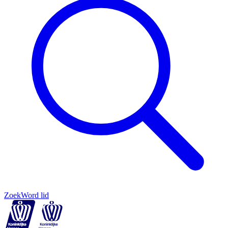
Zoek
Word lid