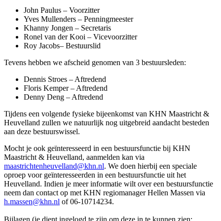
John Paulus – Voorzitter
Yves Mullenders – Penningmeester
Khanny Jongen – Secretaris
Ronel van der Kooi – Vicevoorzitter
Roy Jacobs– Bestuurslid
Tevens hebben we afscheid genomen van 3 bestuursleden:
Dennis Stroes – Aftredend
Floris Kemper – Aftredend
Denny Deng – Aftredend
Tijdens een volgende fysieke bijeenkomst van KHN Maastricht &
Heuvelland zullen we natuurlijk nog uitgebreid aandacht besteden
aan deze bestuurswissel.
Mocht je ook geïnteresseerd in een bestuursfunctie bij KHN
Maastricht & Heuvelland, aanmelden kan via
maastrichtenheuvelland@khn.nl
. We doen hierbij een speciale
oproep voor geïnteresseerden in een bestuursfunctie uit het
Heuvelland. Indien je meer informatie wilt over een bestuursfunctie
neem dan contact op met KHN regiomanager Hellen Massen via
h.massen@khn.nl
of 06-10714234.
Bijlagen (je dient ingelogd te zijn om deze in te kunnen zien: