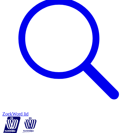
Zoek
Word lid