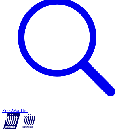
Zoek
Word lid