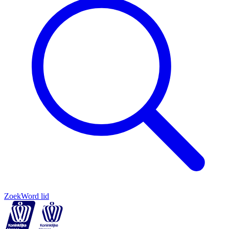
Zoek
Word lid