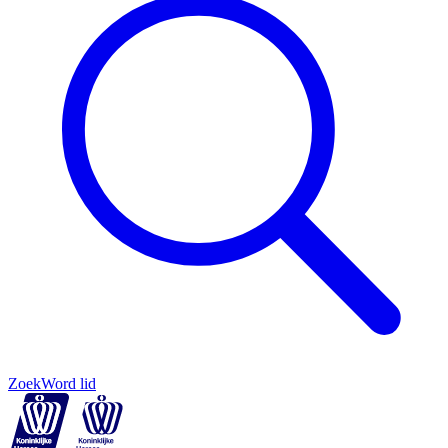
Zoek
Word lid